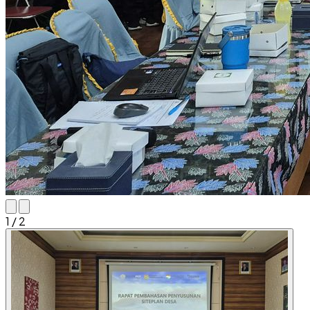
1
/ 2