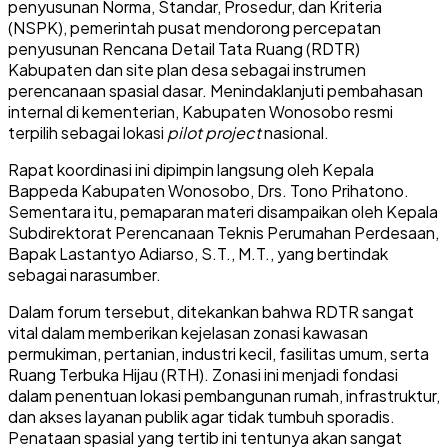
penyusunan Norma, Standar, Prosedur, dan Kriteria
(NSPK), pemerintah pusat mendorong percepatan
penyusunan Rencana Detail Tata Ruang (RDTR)
Kabupaten dan site plan desa sebagai instrumen
perencanaan spasial dasar. Menindaklanjuti pembahasan
internal di kementerian, Kabupaten Wonosobo resmi
terpilih sebagai lokasi
pilot project
nasional.
Rapat koordinasi ini dipimpin langsung oleh Kepala
Bappeda Kabupaten Wonosobo, Drs. Tono Prihatono.
Sementara itu, pemaparan materi disampaikan oleh Kepala
Subdirektorat Perencanaan Teknis Perumahan Perdesaan,
Bapak Lastantyo Adiarso, S.T., M.T., yang bertindak
sebagai narasumber.
Dalam forum tersebut, ditekankan bahwa RDTR sangat
vital dalam memberikan kejelasan zonasi kawasan
permukiman, pertanian, industri kecil, fasilitas umum, serta
Ruang Terbuka Hijau (RTH). Zonasi ini menjadi fondasi
dalam penentuan lokasi pembangunan rumah, infrastruktur,
dan akses layanan publik agar tidak tumbuh sporadis.
Penataan spasial yang tertib ini tentunya akan sangat