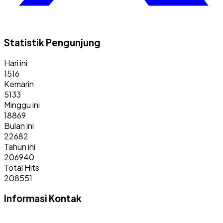
Statistik Pengunjung
Hari ini
1516
Kemarin
5133
Minggu ini
18869
Bulan ini
22682
Tahun ini
206940
Total Hits
208551
Informasi Kontak